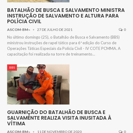
BATALHÃO DE BUSCA E SALVAMENTO MINISTRA
INSTRUÇÃO DE SALVAMENTO E ALTURA PARA
POLÍCIA CIVIL
ASCOM-BM¬
27 DE JULHO DE 2021
0
No último domingo (25), o Batalhão de Busca e Salvamento (BBS)
ministrou instruções de rapel tático para 6ª edição do Curso de
Operações Táticas Especiais da Polícia Civil - IV COTE PCMMA. A
capacitação foi realizada na torre de treinamento…
BBS
GUARNIÇÃO DO BATALHÃO DE BUSCA E
SALVAMENTE REALIZA VISITA INUSITADA À
VÍTIMA
ASCOM-BM¬
11 DE NOVEMBRO DE 2020
0