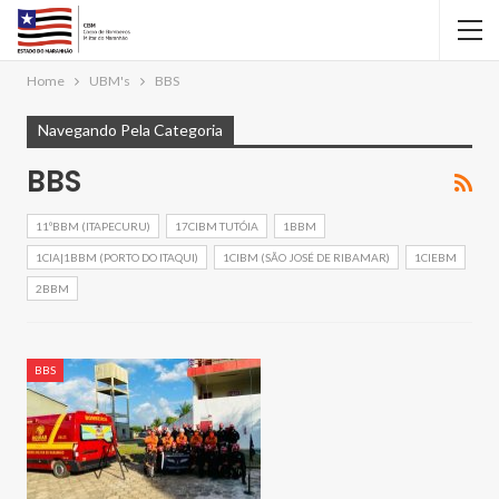
Home
UBM's
BBS
Navegando Pela Categoria
BBS
11ºBBM (ITAPECURU)
17CIBM TUTÓIA
1BBM
1CIA|1BBM (PORTO DO ITAQUI)
1CIBM (SÃO JOSÉ DE RIBAMAR)
1CIEBM
2BBM
BBS