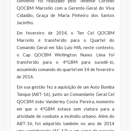
convênio foi realizado pelo Tenente Coronel
QOCBM Marcello com a Gerente-Geral do Viva
Cidadão, Graça de Maria Pinheiro dos Santos
Jacintho.
Em fevereiro de 2014, o Ten Cel QOCBM
Marcello é transferido para o Quartel do
Comando Geral em São Luis-MA, neste contexto,
o Cap QOCBM Wellington Nunes Lima foi
transferido para o 4ºGBM para sucedê-lo,
assumindo comando do quartel em 14 de fevereiro
de 2014.
Em sua gestão fez a aquisição de um Auto Bomba
Tanque (ABT-16), junto ao Comandante Geral Cel
QOCBM João Vanderley Costa Pereira, momento
em que o 4ºGBM estava sem viatura para a
atividade de combate a incêndio urbano. Além do
ABT-16, foi adquirido também no ano de 2014
uma caminhonete (AC-12) e um carro de passeio