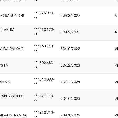
**
***.825.073-
O SÁ JUNIOR
29/03/2027
A
**
LIVEIRA
***.410.123-
30/09/2026
A
**
***.163.113-
A DA PAIXÃO
30/10/2022
V
**
***.802.683-
OSTA
20/12/2023
V
**
***.540.033-
SILVA
15/12/2024
V
**
 CANTANHEDE
***.921.813-
20/10/2023
V
**
***.940.713-
SILVA MIRANDA
28/01/2025
V
**