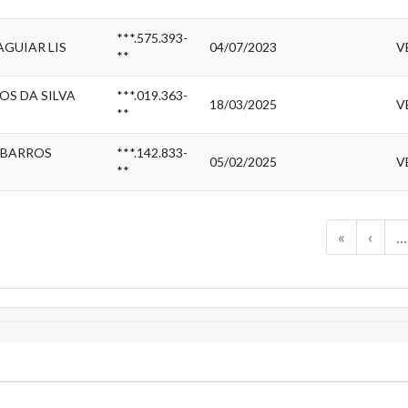
***.575.393-
AGUIAR LIS
04/07/2023
V
**
OS DA SILVA
***.019.363-
18/03/2025
V
**
 BARROS
***.142.833-
05/02/2025
V
**
«
‹
...