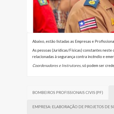
O credenciamento feito pelo CBMMA, visa 
possuam condições técnicas mínimas est
Abaixo, estão listadas as Empresas e Profissi
As pessoas (Jurídicas/Físicas) constantes nest
relacionadas à segurança contra incêndio e eme
Coordenadores e Instrutores,
só podem ser crede
BOMBEIROS PROFISSIONAIS CIVIS (PF)
EMPRESA: ELABORAÇÃO DE PROJETOS DE S