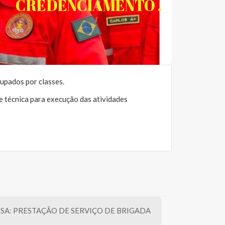
CREDENCIAMENTO .
a área de segurança contra incêndio e emergência
sguardando assim a segurança do consumidor e dos
cidadãos maranhenses.
upados por classes.
 técnica para execução das atividades
SA: PRESTAÇÃO DE SERVIÇO DE BRIGADA