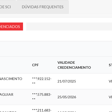
DE SCI
DÚVIDAS FREQUENTES
EDENCIADOS
VALIDADE
CPF
S
CREDENCIAMENTO
 NASCIMENTO
***.922.152-
21/07/2025
V
**
 AGUIAR
***.575.883-
25/05/2026
V
**
***.211.683-