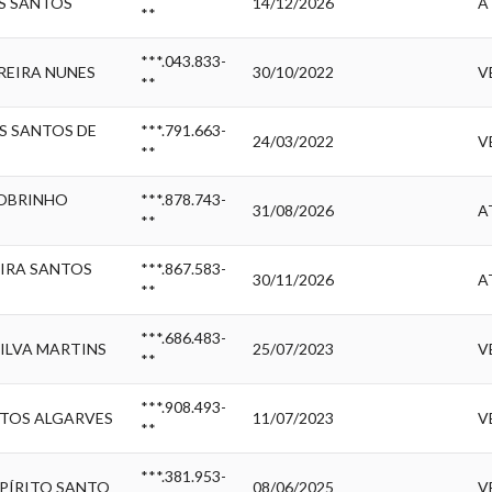
S SANTOS
14/12/2026
A
**
***.043.833-
REIRA NUNES
30/10/2022
V
**
S SANTOS DE
***.791.663-
24/03/2022
V
**
SOBRINHO
***.878.743-
31/08/2026
A
**
EIRA SANTOS
***.867.583-
30/11/2026
A
**
***.686.483-
ILVA MARTINS
25/07/2023
V
**
***.908.493-
TOS ALGARVES
11/07/2023
V
**
***.381.953-
PÍRITO SANTO
08/06/2025
V