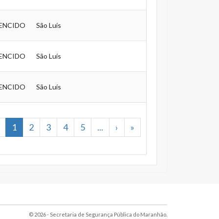
ENCIDO
São Luís
ENCIDO
São Luís
ENCIDO
São Luís
1
2
3
4
5
...
›
»
© 2026 - Secretaria de Segurança Pública do Maranhão.