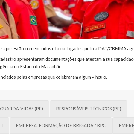
garantir que as pessoas físicas e jurídicas que prestem serviços n
ipuladas pelas normas estaduais, federais e até internacionais, re
onais que estão credenciados e homologados junto a DAT/CBMMA agr
e cadastro apresentaram documentações que atestam a sua capacidade
rgência no Estado do Maranhão.
nciados pelas empresas que celebraram algum vínculo.
GUARDA-VIDAS (PF)
RESPONSÁVEIS TÉCNICOS (PF)
CI
EMPRESA: FORMAÇÃO DE BRIGADA / BPC
EMPRE