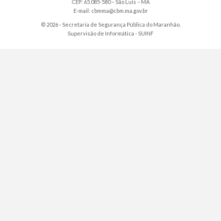
CEP: 65.085-580 – São Luís – MA
E-mail: cbmma@cbm.ma.gov.br
© 2026 - Secretaria de Segurança Pública do Maranhão.
Supervisão de Informática -
SUINF