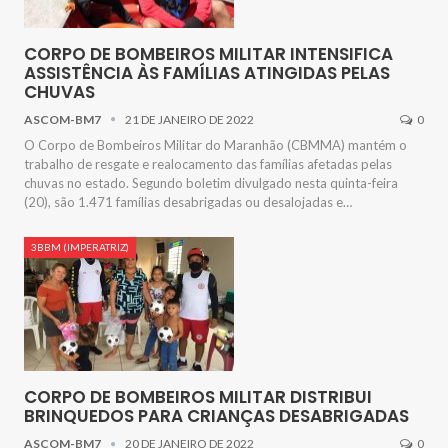
CORPO DE BOMBEIROS MILITAR INTENSIFICA
ASSISTÊNCIA ÀS FAMÍLIAS ATINGIDAS PELAS
CHUVAS
ASCOM-BM7
21 DE JANEIRO DE 2022
0
O Corpo de Bombeiros Militar do Maranhão (CBMMA) mantém o
trabalho de resgate e realocamento das famílias afetadas pelas
chuvas no estado. Segundo boletim divulgado nesta quinta-feira
(20), são 1.471 famílias desabrigadas ou desalojadas e…
3BBM (IMPERATRIZ)
CORPO DE BOMBEIROS MILITAR DISTRIBUI
BRINQUEDOS PARA CRIANÇAS DESABRIGADAS
ASCOM-BM7
20 DE JANEIRO DE 2022
0