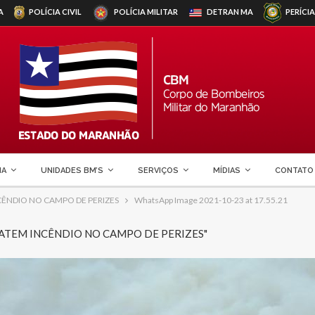
A
POLÍCIA CIVIL
POLÍCIA MILITAR
DETRAN
MA
PERÍCIA
MA
UNIDADES BM’S
SERVIÇOS
MÍDIAS
CONTATO
ÊNDIO NO CAMPO DE PERIZES
WhatsApp Image 2021-10-23 at 17.55.21
BATEM INCÊNDIO NO CAMPO DE PERIZES"