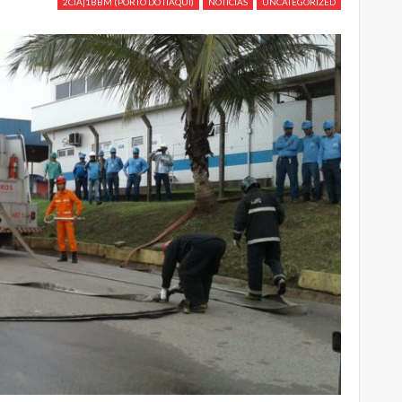
2CIA|1BBM (PORTO DO ITAQUI)
NOTICIAS
UNCATEGORIZED