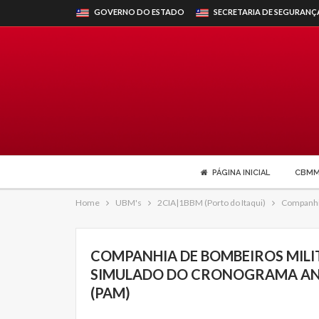
GOVERNO DO ESTADO
SECRETARIA DE SEGURANÇ
PÁGINA INICIAL
CBM
Home
UBM's
2CIA|1BBM (Porto do Itaqui)
Companhia
COMPANHIA DE BOMBEIROS MILIT
SIMULADO DO CRONOGRAMA ANU
(PAM)