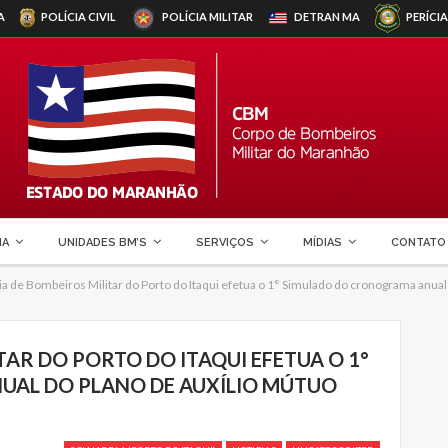
A
POLÍCIA CIVIL
POLÍCIA MILITAR
DETRAN
MA
PERÍCIA
MA
UNIDADES BM’S
SERVIÇOS
MÍDIAS
CONTATO
 de Bombeiros Militar do Porto do Itaqui efetua o 1° Simulado do cronograma anual
AR DO PORTO DO ITAQUI EFETUA O 1°
AL DO PLANO DE AUXÍLIO MÚTUO