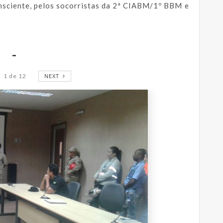
nsciente, pelos socorristas da 2ª CIABM/1º BBM e
-
1
de
12
NEXT