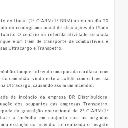
rto do Itaqui (2ª CIABM/1º BBM) atuou no dia 20
ulado do cronograma anual de simulações do Plano
uário. O cenário na referida atividade simulada
anque e um trem de transporte de combustíveis e
sas Ultracargo e Transpetro.
aminhão tanque sofrendo uma parada cardíaca, com
 do caminhão, vindo este a colidir com o trem da
 na Ultracargo, causando assim um incêndio.
gada de incêndio da empresa BR Distribuidora,
cuação dos ocupantes das empresas Transpetro,
hegada da guarnição operacional da 2ª CIABM/1º
bate a incêndio em conjunto com as brigadas
om a extinção do incêndio foi realizado o resgate