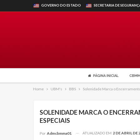
GOVERNO DO ESTADO
SECRETARIA DE SEGURANÇ
PÁGINA INICIAL
CBM
Home
UBM's
BBS
Solenidade Marca o Encerramento
SOLENIDADE MARCA O ENCERRA
ESPECIAIS
ATUALIZADO EM
2 DE ABRIL DE 
Por
Admcbmma01