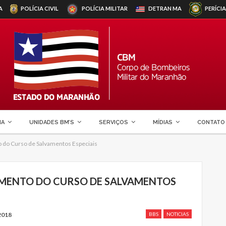
A
POLÍCIA CIVIL
POLÍCIA MILITAR
DETRAN
MA
PERÍCIA
MA
UNIDADES BM’S
SERVIÇOS
MÍDIAS
CONTATO
 do Curso de Salvamentos Especiais
MENTO DO CURSO DE SALVAMENTOS
2018
BBS
NOTICIAS