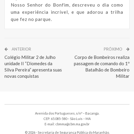
Nosso Senhor do Bonfim, descreveu o dia como
uma experiência incrível, e que adorou a trilha
que fez no parque.
ANTERIOR
PRÓXIMO
Colégio Militar 2 de Julho
Corpo de Bombeiros realiza
unidade II “Diomedes da
passagem de comando do 1º
Silva Pereira” apresenta suas
Batalhão de Bombeiro
novas conquistas
Militar
Avenida dos Portugueses, s/nº – Bacanga.
CEP: 65.085-580 – São Luís – MA
E-mail: cbmma@cbm.ma.gov.br
© 2026 - Secretaria de Segurança Pública do Maranhão.