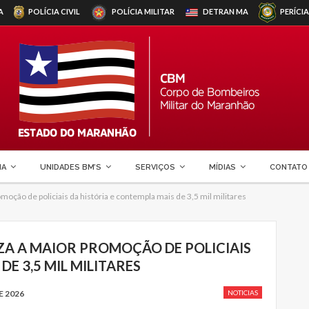
A
POLÍCIA CIVIL
POLÍCIA MILITAR
DETRAN
MA
PERÍCIA
MA
UNIDADES BM’S
SERVIÇOS
MÍDIAS
CONTATO
oção de policiais da história e contempla mais de 3,5 mil militares
A A MAIOR PROMOÇÃO DE POLICIAIS
DE 3,5 MIL MILITARES
E 2026
NOTICIAS