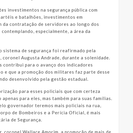
es investimentos na segurança pública com
uartéis e batalhões, investimentos em
 da contratação de servidores ao longo dos
 contemplando, especialmente, a área da
 sistema de segurança foi reafirmado pela
, coronel Augusta Andrade, durante a solenidade.
s contribui para o avanço dos indicadores
o e que a promoção dos militares faz parte desse
ndo desenvolvido pela gestão estadual.
rização para esses policiais que com certeza
o apenas para eles, mas também para suas famílias.
elo governador teremos mais policiais na rua,
Corpo de Bombeiros e a Perícia Oficial, é mais
tária de Segurança.
r, coronel Wallace Amorim, a promoção de mais de