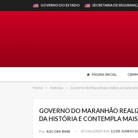
GOVERNO DO ESTADO
SECRETARIA DE SEGURANÇ
PÁGINA INICIAL
CBM
Home
Noticias
Governo do Maranhão realiza a maior prom
GOVERNO DO MARANHÃO REALIZ
DA HISTÓRIA E CONTEMPLA MAIS 
ATUALIZADO EM
11 DE JUNHO D
Por
ASCOM-BM8