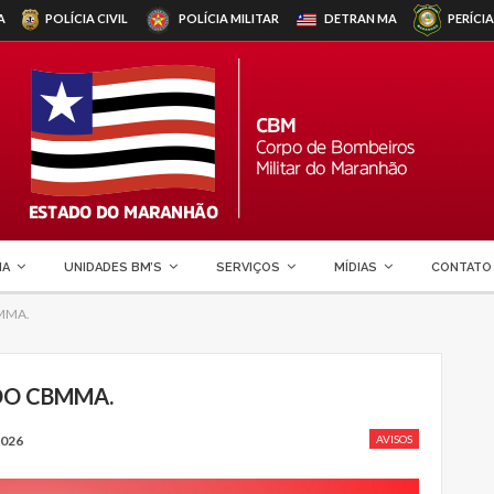
A
POLÍCIA CIVIL
POLÍCIA MILITAR
DETRAN
MA
PERÍCIA
MA
UNIDADES BM’S
SERVIÇOS
MÍDIAS
CONTATO
MMA.
DO CBMMA.
2026
AVISOS