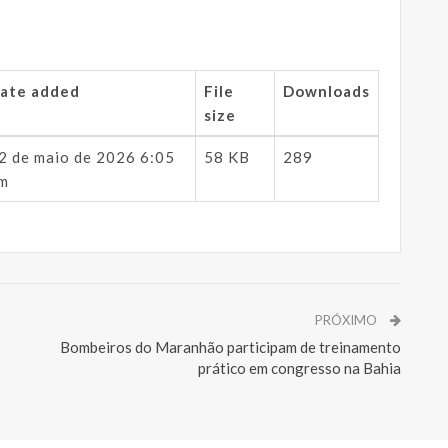
ate added
File
Downloads
size
2 de maio de 2026 6:05
58 KB
289
m
PRÓXIMO
Bombeiros do Maranhão participam de treinamento
prático em congresso na Bahia