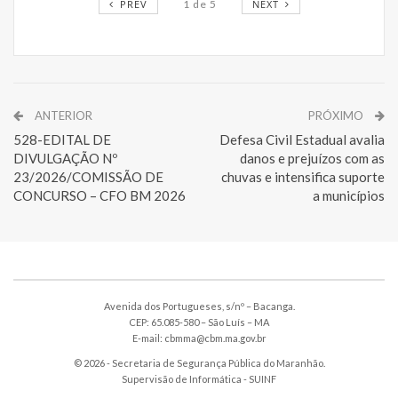
PREV
1
de
5
NEXT
ANTERIOR
PRÓXIMO
528-EDITAL DE
Defesa Civil Estadual avalia
DIVULGAÇÃO Nº
danos e prejuízos com as
23/2026/COMISSÃO DE
chuvas e intensifica suporte
CONCURSO – CFO BM 2026
a municípios
Avenida dos Portugueses, s/nº – Bacanga.
CEP: 65.085-580 – São Luís – MA
E-mail: cbmma@cbm.ma.gov.br
© 2026 - Secretaria de Segurança Pública do Maranhão.
Supervisão de Informática -
SUINF