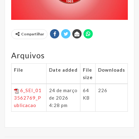
Compartilhar
Arquivos
File
Date added
File
Downloads
size
6_SEI_01
24 de março
64
226
3562769_P
de 2026
KB
ublicacao
4:28 pm