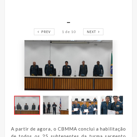
_
PREV
1
de
10
NEXT
A partir de agora, o CBMMA conclui a habilitação
de todos os 25 subtenentes da turma sargento