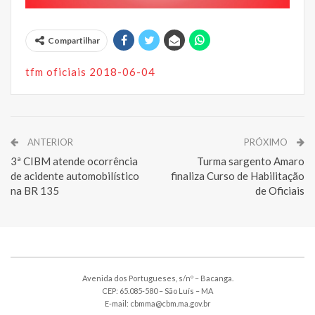
Compartilhar
tfm oficiais 2018-06-04
ANTERIOR
PRÓXIMO
3ª CIBM atende ocorrência
Turma sargento Amaro
de acidente automobilístico
finaliza Curso de Habilitação
na BR 135
de Oficiais
Avenida dos Portugueses, s/nº – Bacanga.
CEP: 65.085-580 – São Luís – MA
E-mail: cbmma@cbm.ma.gov.br