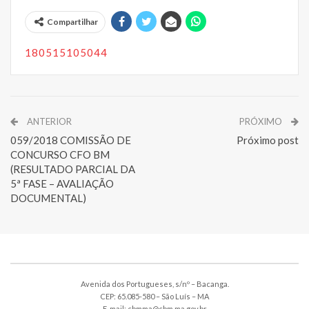
Compartilhar
180515105044
ANTERIOR
PRÓXIMO
059/2018 COMISSÃO DE
Próximo post
CONCURSO CFO BM
(RESULTADO PARCIAL DA
5ª FASE – AVALIAÇÃO
DOCUMENTAL)
Avenida dos Portugueses, s/nº – Bacanga.
CEP: 65.085-580 – São Luís – MA
E-mail: cbmma@cbm.ma.gov.br