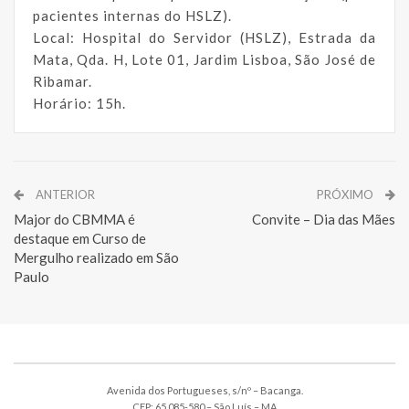
pacientes internas do HSLZ).
Local: Hospital do Servidor (HSLZ), Estrada da
Mata, Qda. H, Lote 01, Jardim Lisboa, São José de
Ribamar.
Horário: 15h.
ANTERIOR
PRÓXIMO
Major do CBMMA é
Convite – Dia das Mães
destaque em Curso de
Mergulho realizado em São
Paulo
Avenida dos Portugueses, s/nº – Bacanga.
CEP: 65.085-580 – São Luís – MA