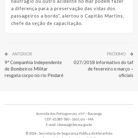
naufrágio ou outro acidente no mar podem fazer
a diferença para a preservação das vidas dos
passageiros a bordo”, alertou o Capitão Martins,
chefe da seção de capacitação.
ANTERIOR
PRÓXIMO
9ª Companhia Independente
027/2018 informativo do taf
de Bombeiros Militar
de fevereiro e março –
resgata corpo no rio Pindaré
oficiais
Avenida dos Portugueses, s/nº – Bacanga.
CEP: 65.085-580 – São Luís – MA
E-mail: cbmma@cbm.ma.gov.br
© 2026 - Secretaria de Segurança Pública do Maranhão.