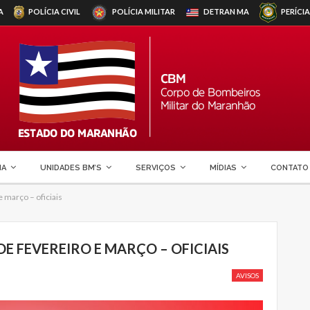
A
POLÍCIA CIVIL
POLÍCIA MILITAR
DETRAN
MA
PERÍCIA
MA
UNIDADES BM’S
SERVIÇOS
MÍDIAS
CONTATO
 março – oficiais
E FEVEREIRO E MARÇO – OFICIAIS
AVISOS