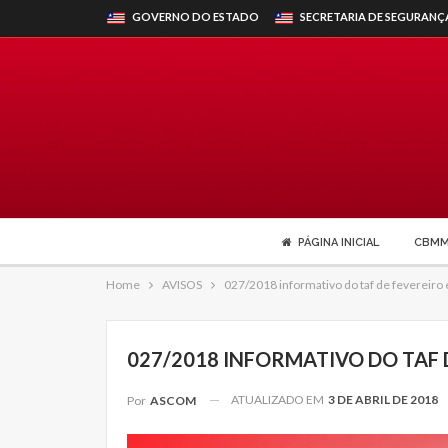
GOVERNO DO ESTADO
SECRETARIA DE SEGURANÇ
PÁGINA INICIAL
CBM
Home
AVISOS
027/2018 informativo do taf de fevereiro e
027/2018 INFORMATIVO DO TAF D
ATUALIZADO EM
3 DE ABRIL DE 2018
Por
ASCOM