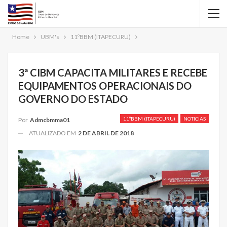
Home
UBM's
11ºBBM (ITAPECURU)
3ª CIBM CAPACITA MILITARES E RECEBE
EQUIPAMENTOS OPERACIONAIS DO
GOVERNO DO ESTADO
11ºBBM (ITAPECURU)
NOTICIAS
Por
Admcbmma01
ATUALIZADO EM
2 DE ABRIL DE 2018