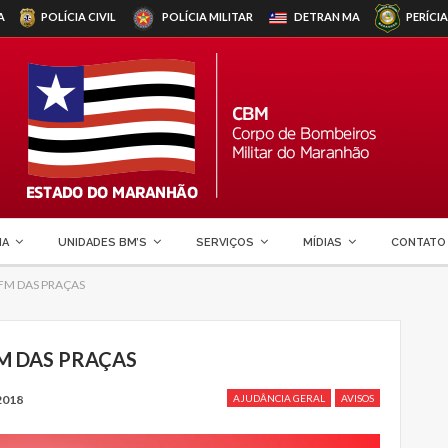
A
POLÍCIA CIVIL
POLÍCIA MILITAR
DETRAN
MA
PERÍCIA
MA
UNIDADES BM’S
SERVIÇOS
MÍDIAS
CONTATO
FM DAS PRAÇAS
M DAS PRAÇAS
2018
AJUDÂNCIA GERAL
AVISOS