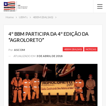
Home
UBM's
4BBM (BALSAS)
4º BBM PARTICIPA DA 4º EDIÇÃO DA
“AGROLORETO”
4BBM (BALSAS)
NOTICIAS
Por
ASCOM
ATUALIZADO EM
3 DE ABRIL DE 2018