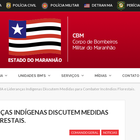
A
POLÍCIA CIVIL
POLÍCIA MILITAR
DETRAN
MA
PERÍCIA
MA
UNIDADES BM’S
SERVIÇOS
MÍDIAS
CONTATO
 Lideranças Indígenas Discutem Medidas para Combater Incêndios Florestais.
NÇAS INDÍGENAS DISCUTEM MEDIDAS
RESTAIS.
COMANDO GERAL
NOTICIAS