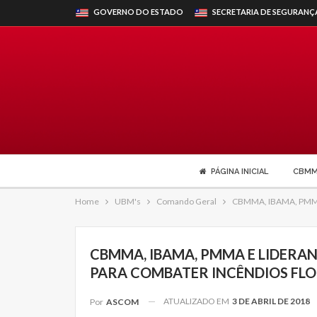
GOVERNO DO ESTADO
SECRETARIA DE SEGURANÇ
PÁGINA INICIAL
CBM
Home
UBM's
Comando Geral
CBMMA, IBAMA, PMMA e
CBMMA, IBAMA, PMMA E LIDERA
PARA COMBATER INCÊNDIOS FLO
ATUALIZADO EM
3 DE ABRIL DE 2018
Por
ASCOM