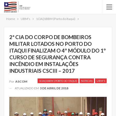
Home
UBM's
1CIA|1BBM (Porto do Itaqui)
2ª CIA DO CORPO DE BOMBEIROS
MILITAR LOTADOS NO PORTO DO
ITAQUI FINALIZAM O 4º MÓDULO DO 1º
CURSO DE SEGURANÇA CONTRA
INCÊNDIO EM INSTALAÇÕES
INDUSTRIAIS CSCIII – 2017
1CIA|1BBM (PORTO DO ITAQUI)
NOTICIAS
UBM'S
Por
ASCOM
ATUALIZADO EM
3 DE ABRIL DE 2018