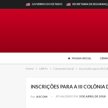
GOVERNO DO ESTADO
SECRETARIA DE SEGURANÇ
PÁGINA INICIAL
CBM
Home
UBM's
Comando Geral
Inscrições para a III Co
INSCRIÇÕES PARA A III COLÔNIA 
ATUALIZADO EM
3 DE ABRIL DE 2018
Por
ASCOM