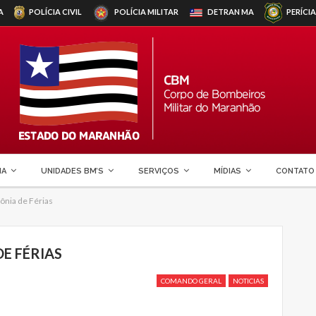
A
POLÍCIA CIVIL
POLÍCIA MILITAR
DETRAN
MA
PERÍCIA
MA
UNIDADES BM’S
SERVIÇOS
MÍDIAS
CONTATO
lônia de Férias
DE FÉRIAS
COMANDO GERAL
NOTICIAS