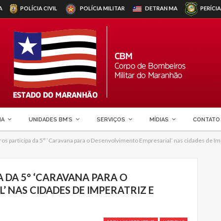
A
POLÍCIA CIVIL
POLÍCIA MILITAR
DETRAN
MA
PERÍCIA
MA
UNIDADES BM’S
SERVIÇOS
MÍDIAS
CONTATO
s participa da 5° ‘Caravana para o Desenvolvimento Empresarial’ nas cidades de Imp
 DA 5° ‘CARAVANA PARA O
 NAS CIDADES DE IMPERATRIZ E