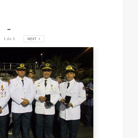
_
1
de
3
NEXT