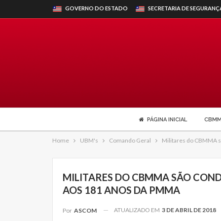
GOVERNO DO ESTADO
SECRETARIA DE SEGURANÇ
PÁGINA INICIAL
CBM
Home
UBM's
Comando Geral
Militares do CBMMA s
MILITARES DO CBMMA SÃO COND
AOS 181 ANOS DA PMMA
ATUALIZADO EM
3 DE ABRIL DE 2018
Por
ASCOM