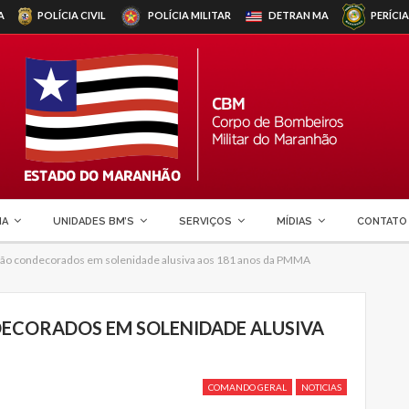
A
POLÍCIA CIVIL
POLÍCIA MILITAR
DETRAN
MA
PERÍCIA
MA
UNIDADES BM’S
SERVIÇOS
MÍDIAS
CONTATO
ão condecorados em solenidade alusiva aos 181 anos da PMMA
ECORADOS EM SOLENIDADE ALUSIVA
COMANDO GERAL
NOTICIAS