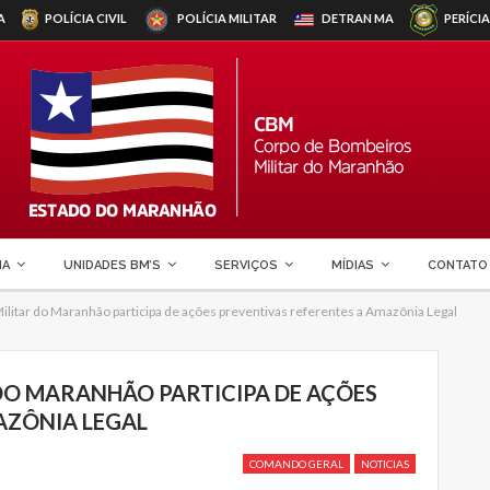
A
POLÍCIA CIVIL
POLÍCIA MILITAR
DETRAN
MA
PERÍCIA
MA
UNIDADES BM’S
SERVIÇOS
MÍDIAS
CONTATO
litar do Maranhão participa de ações preventivas referentes a Amazônia Legal
DO MARANHÃO PARTICIPA DE AÇÕES
AZÔNIA LEGAL
COMANDO GERAL
NOTICIAS