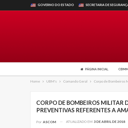
GOVERNO DO ESTADO
SECRETARIA DE SEGURANÇ
PÁGINA INICIAL
CBM
Home
UBM's
Comando Geral
Corpo de Bombeiros Mi
CORPO DE BOMBEIROS MILITAR 
PREVENTIVAS REFERENTES A AM
ATUALIZADO EM
3 DE ABRIL DE 2018
Por
ASCOM