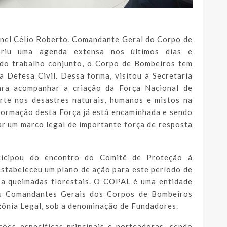
onel Célio Roberto, Comandante Geral do Corpo de
priu uma agenda extensa nos últimos dias e
 do trabalho conjunto, o Corpo de Bombeiros tem
a Defesa Civil. Dessa forma, visitou a Secretaria
ara acompanhar a criação da Força Nacional de
orte nos desastres naturais, humanos e mistos na
 formação desta Força já está encaminhada e sendo
ar um marco legal de importante força de resposta
ticipou do encontro do Comitê de Proteção à
estabeleceu um plano de ação para este período de
 a queimadas florestais. O COPAL é uma entidade
elos Comandantes Gerais dos Corpos de Bombeiros
zônia Legal, sob a denominação de Fundadores.
ções específicas principais e norteadoras, sendo