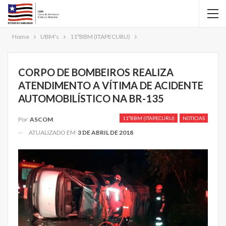
Home
UBM's
11ºBBM (ITAPECURU)
CORPO DE BOMBEIROS REALIZA
ATENDIMENTO A VÍTIMA DE ACIDENTE
AUTOMOBILÍSTICO NA BR-135
11ºBBM (ITAPECURU)
NOTICIAS
Por
ASCOM
ATUALIZADO EM
3 DE ABRIL DE 2018