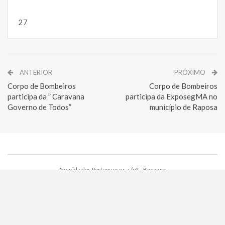
27
ANTERIOR
PRÓXIMO
Corpo de Bombeiros
Corpo de Bombeiros
participa da ” Caravana
participa da ExposegMA no
Governo de Todos”
município de Raposa
Avenida dos Portugueses, s/nº – Bacanga.
CEP: 65.085-580 – São Luís – MA
E-mail: cbmma@cbm.ma.gov.br
© 2026 - Secretaria de Segurança Pública do Maranhão.
Supervisão de Informática -
SUINF