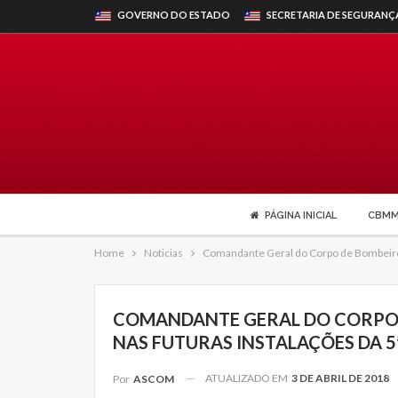
GOVERNO DO ESTADO
SECRETARIA DE SEGURANÇ
PÁGINA INICIAL
CBM
Home
Noticias
Comandante Geral do Corpo de Bombeiros 
COMANDANTE GERAL DO CORPO D
NAS FUTURAS INSTALAÇÕES DA 5
ATUALIZADO EM
3 DE ABRIL DE 2018
Por
ASCOM