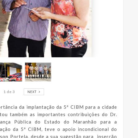
1
de
3
NEXT
ortância da implantação da 5ª CIBM para a cidade
ltou também as importantes contribuições do Dr.
urança Pública do Estado do Maranhão para a
tação da 5ª CIBM, teve o apoio incondicional do
rson Portela, desde a sua sugestão para inserção