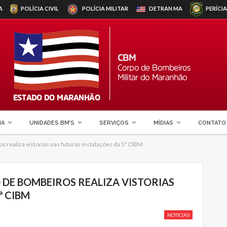
A
POLÍCIA CIVIL
POLÍCIA MILITAR
DETRAN
MA
PERÍCIA
MA
UNIDADES BM’S
SERVIÇOS
MÍDIAS
CONTATO
realiza vistorias nas futuras instalações da 5ª CIBM
E BOMBEIROS REALIZA VISTORIAS
ª CIBM
NOTICIAS