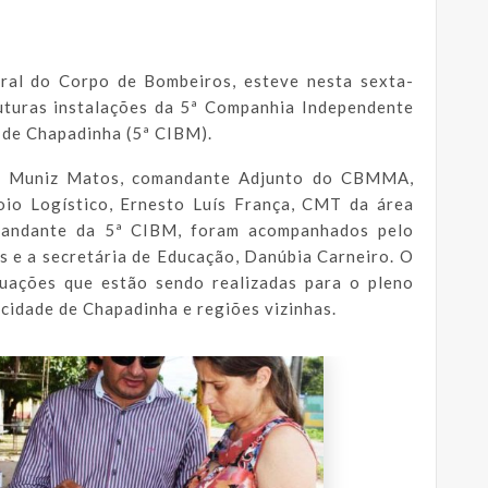
ral do Corpo de Bombeiros, esteve nesta sexta-
futuras instalações da 5ª Companhia Independente
e de Chapadinha (5ª CIBM).
ac Muniz Matos, comandante Adjunto do CBMMA,
oio Logístico, Ernesto Luís França, CMT da área
mandante da 5ª CIBM, foram acompanhados pelo
s e a secretária de Educação, Danúbia Carneiro. O
equações que estão sendo realizadas para o pleno
cidade de Chapadinha e regiões vizinhas.