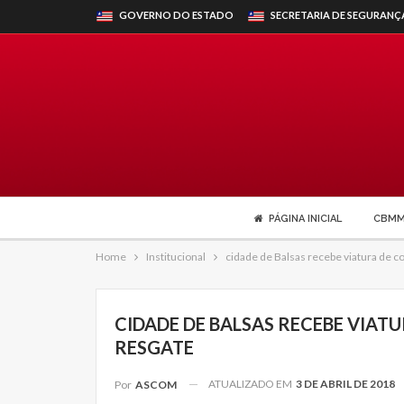
GOVERNO DO ESTADO
SECRETARIA DE SEGURANÇ
PÁGINA INICIAL
CBM
Home
Institucional
cidade de Balsas recebe viatura de c
CIDADE DE BALSAS RECEBE VIAT
RESGATE
ATUALIZADO EM
3 DE ABRIL DE 2018
Por
ASCOM