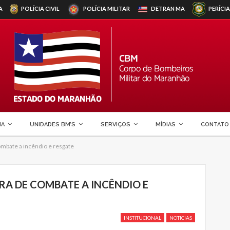
A
POLÍCIA CIVIL
POLÍCIA MILITAR
DETRAN
MA
PERÍCIA
MA
UNIDADES BM’S
SERVIÇOS
MÍDIAS
CONTATO
ombate a incêndio e resgate
URA DE COMBATE A INCÊNDIO E
INSTITUCIONAL
NOTICIAS