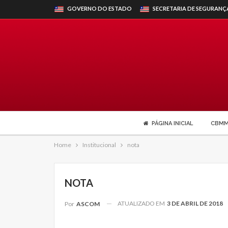
GOVERNO DO ESTADO
SECRETARIA DE SEGURANÇ
PÁGINA INICIAL
CBM
Home
Institucional
nota
NOTA
ATUALIZADO EM
3 DE ABRIL DE 2018
Por
ASCOM