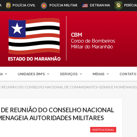
A
POLÍCIA CIVIL
POLÍCIA MILITAR
DETRAN
MA
PERÍCIA
MA
UNIDADES BM’S
SERVIÇOS
MÍDIAS
CONTATO
E REUNIÃO DO CONSELHO NACIONAL DE COMANDANTES-GERAIS E HOMENAGEIA
 DE REUNIÃO DO CONSELHO NACIONAL
ENAGEIA AUTORIDADES MILITARES
INSTITUCIONAL