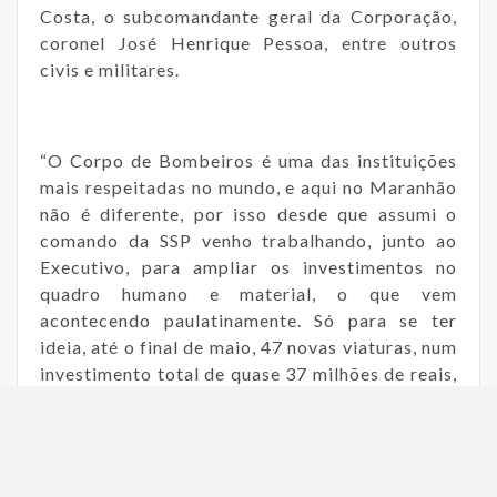
Costa, o subcomandante geral da Corporação,
coronel José Henrique Pessoa, entre outros
civis e militares.
“O Corpo de Bombeiros é uma das instituições
mais respeitadas no mundo, e aqui no Maranhão
não é diferente, por isso desde que assumi o
comando da SSP venho trabalhando, junto ao
Executivo, para ampliar os investimentos no
quadro humano e material, o que vem
acontecendo paulatinamente. Só para se ter
ideia, até o final de maio, 47 novas viaturas, num
investimento total de quase 37 milhões de reais,
algo nunca antes registrado no Estado, será
entregue à Corporação”, disse Aluísio, que
aproveitou o ensejo para parabenizar a gestão
do coronel João Wanderley.