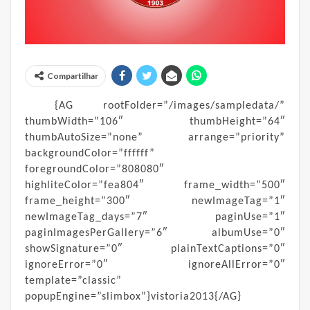
Compartilhar
{AG rootFolder=”/images/sampledata/”
thumbWidth=”106″ thumbHeight=”64″
thumbAutoSize=”none” arrange=”priority”
backgroundColor=”ffffff”
foregroundColor=”808080″
highliteColor=”fea804″ frame_width=”500″
frame_height=”300″ newImageTag=”1″
newImageTag_days=”7″ paginUse=”1″
paginImagesPerGallery=”6″ albumUse=”0″
showSignature=”0″ plainTextCaptions=”0″
ignoreError=”0″ ignoreAllError=”0″
template=”classic”
popupEngine=”slimbox”}vistoria2013{/AG}