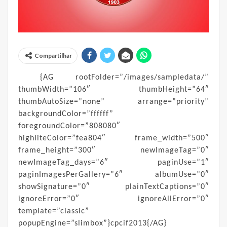
Compartilhar
{AG rootFolder=”/images/sampledata/”
thumbWidth=”106″ thumbHeight=”64″
thumbAutoSize=”none” arrange=”priority”
backgroundColor=”ffffff”
foregroundColor=”808080″
highliteColor=”fea804″ frame_width=”500″
frame_height=”300″ newImageTag=”0″
newImageTag_days=”6″ paginUse=”1″
paginImagesPerGallery=”6″ albumUse=”0″
showSignature=”0″ plainTextCaptions=”0″
ignoreError=”0″ ignoreAllError=”0″
template=”classic”
popupEngine=”slimbox”}cpcif2013{/AG}