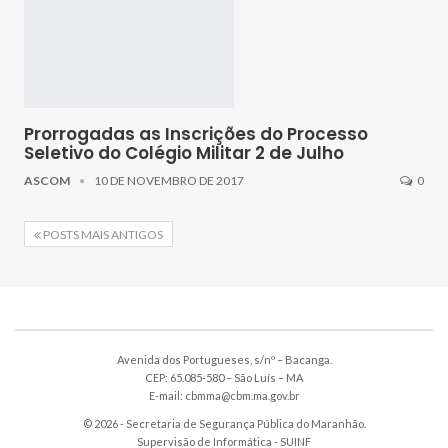
Prorrogadas as Inscrições do Processo
Seletivo do Colégio Militar 2 de Julho
ASCOM
10 DE NOVEMBRO DE 2017
0
POSTS MAIS ANTIGOS
Avenida dos Portugueses, s/nº – Bacanga.
CEP: 65.085-580 – São Luís – MA
E-mail: cbmma@cbm.ma.gov.br
© 2026 - Secretaria de Segurança Pública do Maranhão.
Supervisão de Informática -
SUINF