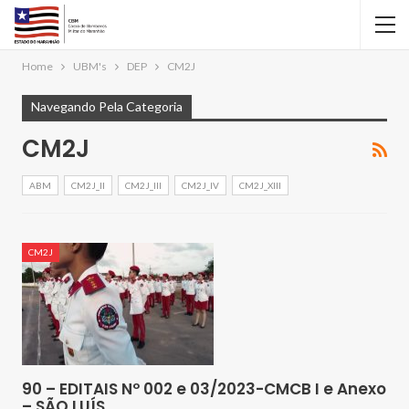
Home
UBM's
DEP
CM2J
Navegando Pela Categoria
CM2J
ABM
CM2J_II
CM2J_III
CM2J_IV
CM2J_XIII
CM2J
90 – EDITAIS Nº 002 e 03/2023-CMCB I e Anexo
– SÃO LUÍS