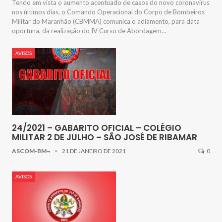
Tendo em vista o aumento acentuado de casos do novo coronavírus
nos últimos dias, o Comando Operacional do Corpo de Bombeiros
Militar do Maranhão (CBMMA) comunica o adiamento, para data
oportuna, da realização do IV Curso de Abordagem…
AVISOS
24/2021 – GABARITO OFICIAL – COLÉGIO
MILITAR 2 DE JULHO – SÃO JOSÉ DE RIBAMAR
ASCOM-BM¬
21 DE JANEIRO DE 2021
0
AVISOS