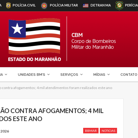
A
POLÍCIA CIVIL
POLÍCIA MILITAR
DETRAN
MA
PERÍCIA
MA
UNIDADES BM’S
SERVIÇOS
MÍDIAS
CONTATO
contra afogamentos; 4 mil atendimentos foram realizados este ano
ÃO CONTRA AFOGAMENTOS; 4 MIL
DOS ESTE ANO
 2026
BBMAR
NOTICIAS