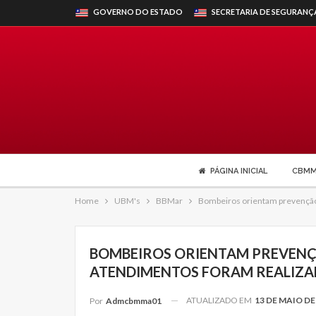
GOVERNO DO ESTADO
SECRETARIA DE SEGURANÇ
PÁGINA INICIAL
CBM
Home
UBM's
BBMar
Bombeiros orientam prevenção 
BOMBEIROS ORIENTAM PREVENÇ
ATENDIMENTOS FORAM REALIZA
ATUALIZADO EM
13 DE MAIO DE
Por
Admcbmma01