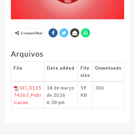
Compartilhar
Arquivos
File
Date added
File
Downloads
size
SEI_0135
18 de março
59
306
74263_Publ
de 2026
KB
icacao
6:38 pm