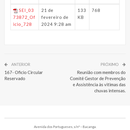
SEI_03
21 de
133
768
73872_Of
fevereiro de
KB
icio_728
2024 9:28 am
ANTERIOR
PRÓXIMO
167- Oficio Circular
Reunião com membros do
Reservado
Comitê Gestor de Prevenção
e Assistência às vitimas das
chuvas intensas.
Avenida dos Portugueses, s/nº – Bacanga.