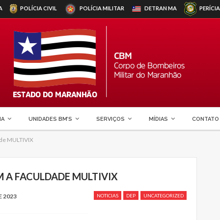
A
POLÍCIA CIVIL
POLÍCIA MILITAR
DETRAN
MA
PERÍCIA
MA
UNIDADES BM’S
SERVIÇOS
MÍDIAS
CONTATO
ade MULTIVIX
 A FACULDADE MULTIVIX
E 2023
NOTICIAS
DEP
UNCATEGORIZED