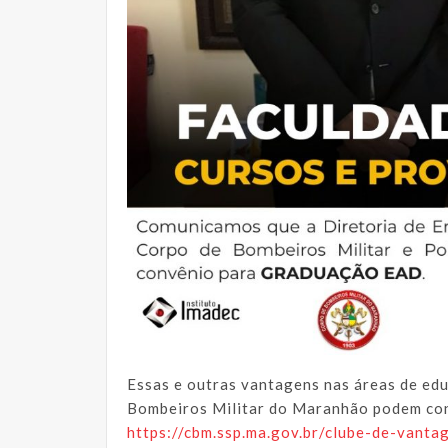
Essas e outras vantagens nas áreas de edu
Bombeiros Militar do Maranhão podem con
https://cbm.ssp.ma.gov.br/clube-de-vanta