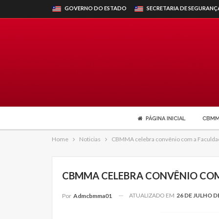
GOVERNO DO ESTADO
SECRETARIA DE SEGURANÇ
PÁGINA INICIAL
CBM
Home
Noticias
CBMMA celebra convênio com a Faculd
CBMMA CELEBRA CONVÊNIO COM
ATUALIZADO EM
26 DE JULHO D
Por
Admcbmma01