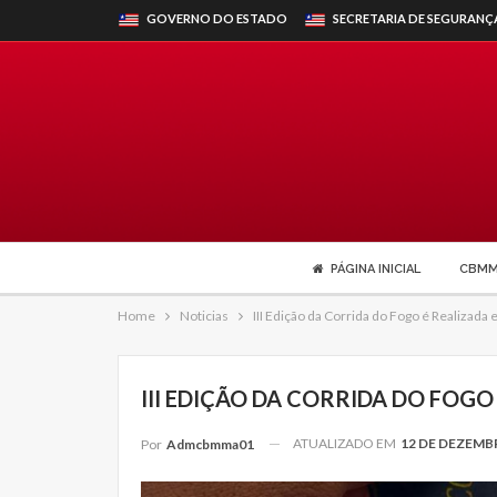
GOVERNO DO ESTADO
SECRETARIA DE SEGURANÇ
PÁGINA INICIAL
CBM
Home
Noticias
III Edição da Corrida do Fogo é Realizada
III EDIÇÃO DA CORRIDA DO FOGO
ATUALIZADO EM
12 DE DEZEMB
Por
Admcbmma01