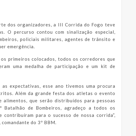
te dos organizadores, a III Corrida do Fogo teve
s. O percurso contou com sinalização especial,
eiros, policiais militares, agentes de trânsito e
uer emergência.
a os primeiros colocados, todos os corredores que
beram uma medalha de participação e um kit de
u as expectativas, esse ano tivemos uma procura
critos. Além da grande festa dos atletas o evento
e alimentos, que serão distribuídos para pessoas
º Batalhão de Bombeiros, agradeço a todos os
ue contribuíram para o sucesso de nossa corrida”,
a, comandante do 3º BBM.