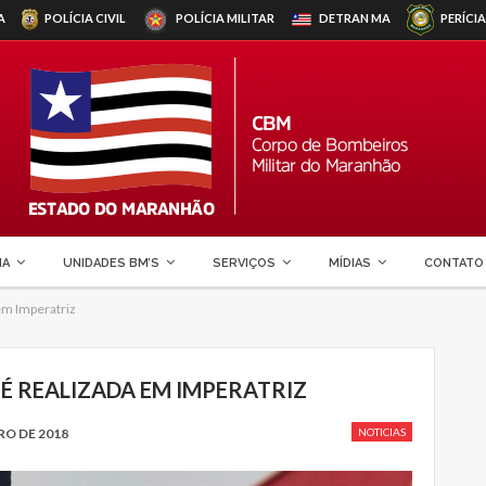
A
POLÍCIA CIVIL
POLÍCIA MILITAR
DETRAN
MA
PERÍCIA
MA
UNIDADES BM’S
SERVIÇOS
MÍDIAS
CONTATO
 em Imperatriz
 É REALIZADA EM IMPERATRIZ
RO DE 2018
NOTICIAS