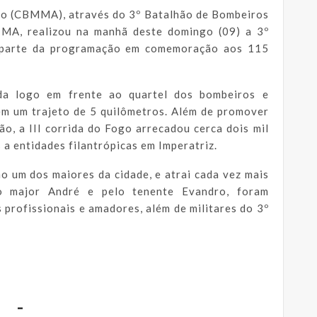
ão (CBMMA), através do 3º Batalhão de Bombeiros
z-MA, realizou na manhã deste domingo (09) a 3º
z parte da programação em comemoração aos 115
da logo em frente ao quartel dos bombeiros e
 em um trajeto de 5 quilômetros. Além de promover
o, a III corrida do Fogo arrecadou cerca dois mil
s a entidades filantrópicas em Imperatriz.
o um dos maiores da cidade, e atrai cada vez mais
lo major André e pelo tenente Evandro, foram
s profissionais e amadores, além de militares do 3º
-