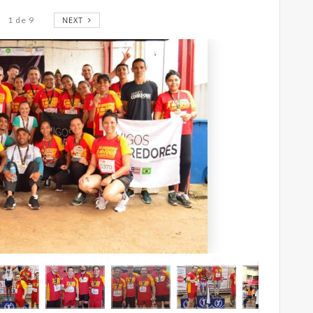
1
de
9
NEXT