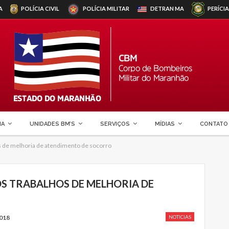
A
POLÍCIA CIVIL
POLÍCIA MILITAR
DETRAN
MA
PERÍCIA
MA
UNIDADES BM’S
SERVIÇOS
MÍDIAS
CONTATO
os de melhoria de atendimento de socorro
 OS TRABALHOS DE MELHORIA DE
018
NOTICIAS