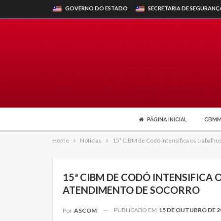
GOVERNO DO ESTADO
SECRETARIA DE SEGURANÇ
PÁGINA INICIAL
CBM
Home
Noticias
15ª CIBM de Codó intensifica os trabalh
15ª CIBM DE CODÓ INTENSIFICA
ATENDIMENTO DE SOCORRO
PUBLICADO EM
15 DE OUTUBRO DE 2
Por
ASCOM