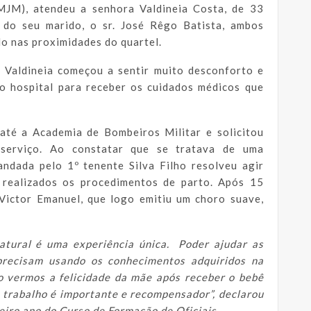
MJM), atendeu a senhora Valdineia Costa, de 33
do seu marido, o sr. José Rêgo Batista, ambos
do nas proximidades do quartel.
. Valdineia começou a sentir muito desconforto e
 o hospital para receber os cuidados médicos que
até a Academia de Bombeiros Militar e solicitou
serviço. Ao constatar que se tratava de uma
ndada pelo 1º tenente Silva Filho resolveu agir
m realizados os procedimentos de parto. Após 15
 Victor Emanuel, que logo emitiu um choro suave,
atural é uma experiência única. Poder ajudar as
recisam usando os conhecimentos adquiridos na
o vermos a felicidade da mãe após receber o bebê
 trabalho é importante e recompensador”, declarou
eiro ano do Curso de Formação de Oficiais.