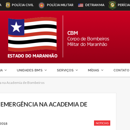
A
POLÍCIA CIVIL
POLÍCIA MILITAR
DETRAN
MA
PERÍCIA
MA
UNIDADES BM’S
SERVIÇOS
MÍDIAS
CONTATO
a na Academia de Bombeiros
 EMERGÊNCIA NA ACADEMIA DE
2018
NOTICIAS