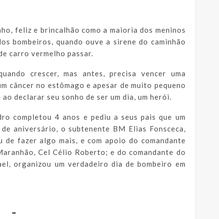
ho, feliz e brincalhão como a maioria dos meninos
elos bombeiros, quando ouve a sirene do caminhão
de carro vermelho passar.
uando crescer, mas antes, precisa vencer uma
 um câncer no estômago e apesar de muito pequeno
ao declarar seu sonho de ser um dia, um herói.
edro completou 4 anos e pediu a seus pais que um
 de aniversário, o subtenente BM Elias Fonsceca,
tou de fazer algo mais, e com apoio do comandante
Maranhão, Cel Célio Roberto; e do comandante do
ael, organizou um verdadeiro dia de bombeiro em
-