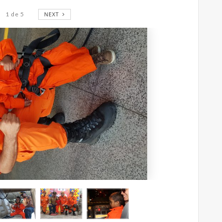
1
de
5
NEXT