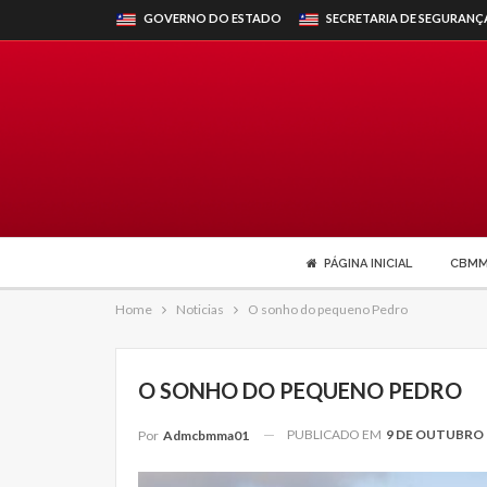
GOVERNO DO ESTADO
SECRETARIA DE SEGURANÇ
PÁGINA INICIAL
CBM
Home
Noticias
O sonho do pequeno Pedro
O SONHO DO PEQUENO PEDRO
PUBLICADO EM
9 DE OUTUBRO 
Por
Admcbmma01