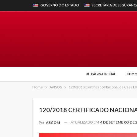
GOVERNO DO ESTADO
SECRETARIA DE SEGURANÇ
PÁGINA INICIAL
CBM
Home
AVISOS
120/2018 Certificado Nacional de Cães
120/2018 CERTIFICADO NACIONA
ATUALIZADO EM
4 DE SETEMBRO DE 
Por
ASCOM