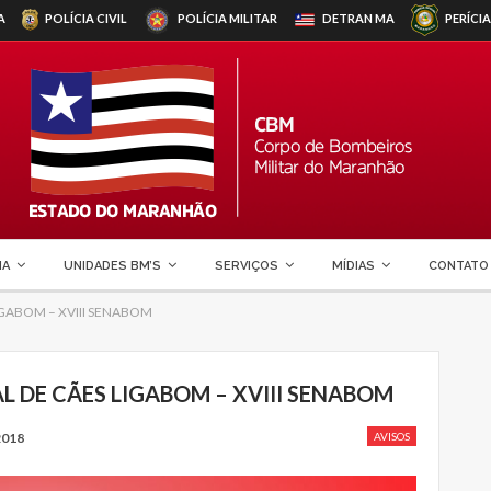
A
POLÍCIA CIVIL
POLÍCIA MILITAR
DETRAN
MA
PERÍCIA
MA
UNIDADES BM’S
SERVIÇOS
MÍDIAS
CONTATO
 LIGABOM – XVIII SENABOM
L DE CÃES LIGABOM – XVIII SENABOM
2018
AVISOS