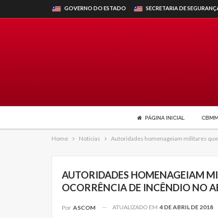
GOVERNO DO ESTADO
SECRETARIA DE SEGURANÇ
PÁGINA INICIAL
CBM
Home
Noticias
Autoridades homenageiam militares que 
AUTORIDADES HOMENAGEIAM MI
OCORRÊNCIA DE INCÊNDIO NO A
ATUALIZADO EM
4 DE ABRIL DE 2018
Por
ASCOM