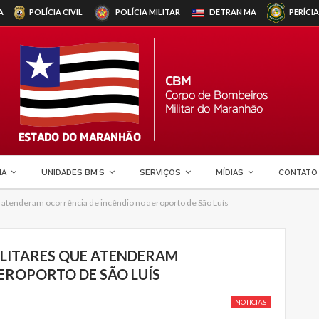
A
POLÍCIA CIVIL
POLÍCIA MILITAR
DETRAN
MA
PERÍCIA
MA
UNIDADES BM’S
SERVIÇOS
MÍDIAS
CONTATO
atenderam ocorrência de incêndio no aeroporto de São Luís
LITARES QUE ATENDERAM
EROPORTO DE SÃO LUÍS
NOTICIAS