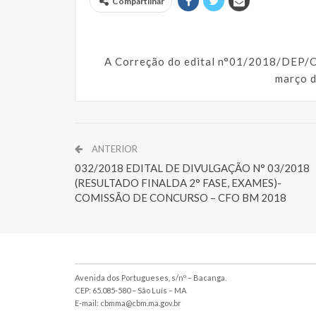
Compartilhar
A Correção do edital n°01/2018/DEP/
março d
ANTERIOR
032/2018 EDITAL DE DIVULGAÇÃO N° 03/2018
(RESULTADO FINALDA 2° FASE, EXAMES)-
COMISSÃO DE CONCURSO – CFO BM 2018
Avenida dos Portugueses, s/nº – Bacanga.
CEP: 65.085-580 – São Luís – MA
E-mail: cbmma@cbm.ma.gov.br