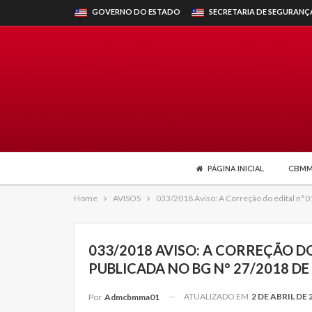
GOVERNO DO ESTADO
SECRETARIA DE SEGURANÇ
PÁGINA INICIAL
CBM
Home
AVISOS
033/2018 Aviso: A Correção do edital n°
033/2018 AVISO: A CORREÇÃO D
PUBLICADA NO BG N° 27/2018 D
ATUALIZADO EM
2 DE ABRIL DE 
Por
Admcbmma01