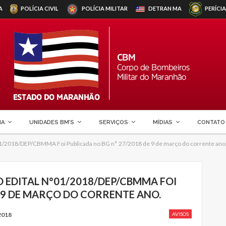
A
POLÍCIA CIVIL
POLÍCIA MILITAR
DETRAN
MA
PERÍCIA
MA
UNIDADES BM’S
SERVIÇOS
MÍDIAS
CONTATO
01/2018/DEP/CBMMA Foi Publicada no BG n° 27/2018 de 9 de março do corrente ano
O EDITAL N°01/2018/DEP/CBMMA FOI
E 9 DE MARÇO DO CORRENTE ANO.
2018
AVISOS